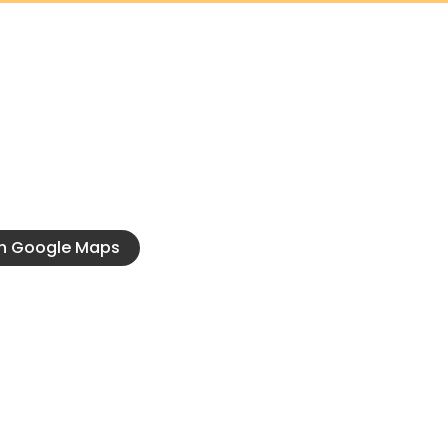
tacto
Conocé 
917, Las Parejas, Santa
Servicios oficia
Nuestra Histori
36
odados@hotmail.com
en Google Maps