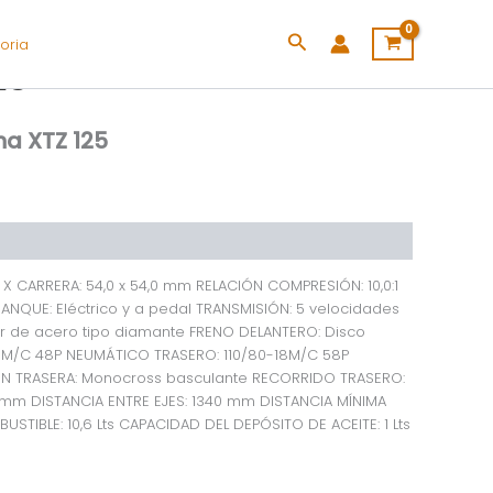
Buscar
oria
25
a XTZ 125
 X CARRERA: 54,0 x 54,0 mm RELACIÓN COMPRESIÓN: 10,0:1
NQUE: Eléctrico y a pedal TRANSMISIÓN: 5 velocidades
ar de acero tipo diamante FRENO DELANTERO: Disco
M/C 48P NEUMÁTICO TRASERO: 110/80-18M/C 58P
ÓN TRASERA: Monocross basculante RECORRIDO TRASERO:
mm DISTANCIA ENTRE EJES: 1340 mm DISTANCIA MÍNIMA
IBLE: 10,6 Lts CAPACIDAD DEL DEPÓSITO DE ACEITE: 1 Lts