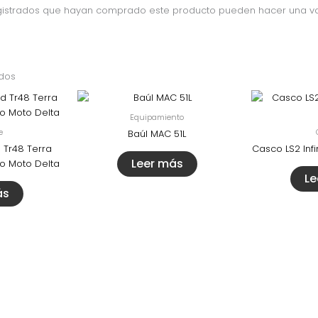
egistrados que hayan comprado este producto pueden hacer una va
ados
Equipamiento
e
Baúl MAC 51L
 Tr48 Terra
Casco LS2 Infi
Leer más
o Moto Delta
Le
ás