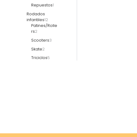
Repuestos
1
Rodados
infantiles
12
Patines/Rolle
rs
2
Scooters
3
Skate
2
Triciclos
5