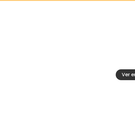
Con
Calle 20 
Fe
34714712
catenar
Ver 
Abrir chat
¿Podemos ayudarte?
Escanea el código