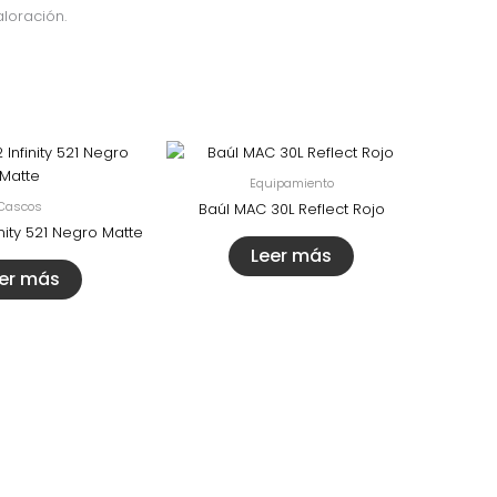
loración.
Equipamiento
Cascos
Baúl MAC 30L Reflect Rojo
nity 521 Negro Matte
Leer más
er más