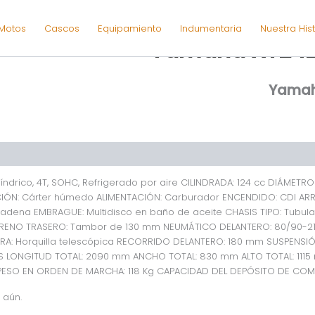
Motos
Cascos
Equipamiento
Indumentaria
Nuestra Hist
Yamaha XTZ 1
Yamah
aciones (0)
ndrico, 4T, SOHC, Refrigerado por aire CILINDRADA: 124 cc DIÁMETRO
IÓN: Cárter húmedo ALIMENTACIÓN: Carburador ENCENDIDO: CDI ARRA
Cadena EMBRAGUE: Multidisco en baño de aceite CHASIS TIPO: Tubul
RENO TRASERO: Tambor de 130 mm NEUMÁTICO DELANTERO: 80/90-21
RA: Horquilla telescópica RECORRIDO DELANTERO: 180 mm SUSPENSI
 LONGITUD TOTAL: 2090 mm ANCHO TOTAL: 830 mm ALTO TOTAL: 1115 
ESO EN ORDEN DE MARCHA: 118 Kg CAPACIDAD DEL DEPÓSITO DE COMBUST
 aún.