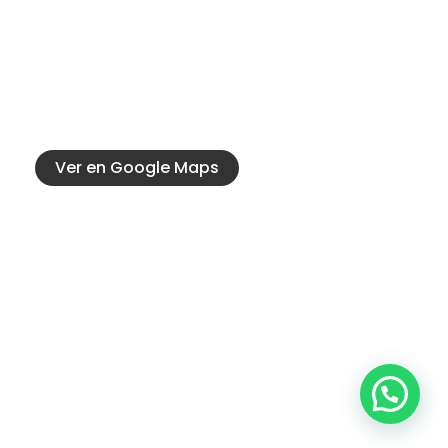
Contacto
Calle 20 917, Las Parejas, Santa Fe
3471471236
catenarodados@hotmail.com
Ver en Google Maps
Conocé mas
Servicios oficiales
Nuestra Historia
Seguinos