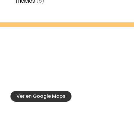
Triciclos
5
Contacto
Calle 20 917, Las Parejas, Santa Fe
3471471236
catenarodados@hotmail.com
Ver en Google Maps
Conocé mas
Servicios oficiales