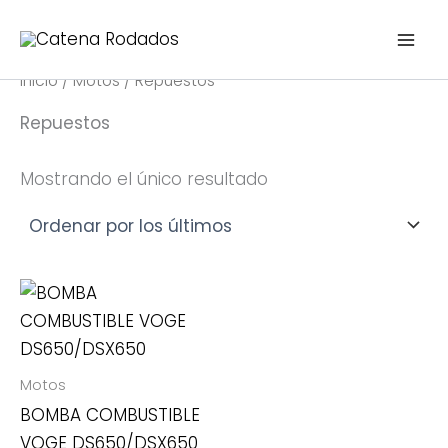
B
3
1
1
2
1
2
2
1
1
7
3
9
1
1
5
1
3
3
1
2
3
2
1
1
4
3
4
1
2
3
1
Ir
u
p
p
p
5
0
p
p
p
p
p
p
p
p
4
p
4
p
p
p
p
p
p
p
p
p
p
p
0
p
p
2
al
s
r
r
r
p
p
r
r
r
r
r
r
r
r
p
r
p
r
r
r
r
r
r
r
r
r
r
r
p
r
r
p
contenido
c
Inicio
/
Motos
/ Repuestos
o
o
o
r
r
o
o
o
o
o
o
o
o
r
o
r
o
o
o
o
o
o
o
o
o
o
o
r
o
o
r
a
r
d
d
d
o
o
d
d
d
d
d
d
d
d
o
d
o
d
d
d
d
d
d
d
d
d
d
d
o
d
d
o
Repuestos
u
u
u
d
d
u
u
u
u
u
u
u
u
d
u
d
u
u
u
u
u
u
u
u
u
u
u
d
u
u
d
c
c
c
u
u
c
c
c
c
c
c
c
c
u
c
u
c
c
c
c
c
c
c
c
c
c
c
u
c
c
u
Mostrando el único resultado
t
t
t
c
c
t
t
t
t
t
t
t
t
c
t
c
t
t
t
t
t
t
t
t
t
t
t
c
t
t
c
o
o
o
t
t
o
o
o
o
o
o
o
o
t
o
t
o
o
o
o
o
o
o
o
o
o
o
t
o
o
t
s
o
o
s
s
s
s
s
o
s
o
s
s
s
s
s
s
s
s
o
s
s
o
s
s
s
s
s
s
Motos
BOMBA COMBUSTIBLE
VOGE DS650/DSX650