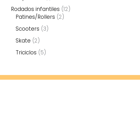
Rodados infantiles
12
Patines/Rollers
2
Scooters
3
Skate
2
Triciclos
5
Contacto
Calle 20 917, Las Parejas, Santa Fe
3471471236
catenarodados@hotmail.com