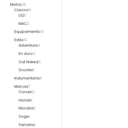
Motos
25
Cascos
3
LS2
1
MAC
2
Equipamiento
10
Estilo
10
Adventure
4
En duro
3
Out Naked
3
Scooter
1
Indumentaria
4
Marcas
7
Corven
2
Honda
1
Mondial
2
Voge
1
Yamaha
1