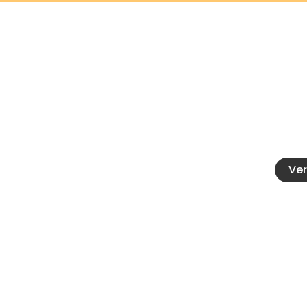
Co
Calle 2
Fe
347147
caten
Ver
Abrir chat
¿Podemos ayudarte?
Escanea el código