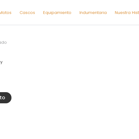
Motos
Cascos
Equipamiento
Indumentaria
Nuestra Hist
e
tado
y
ito