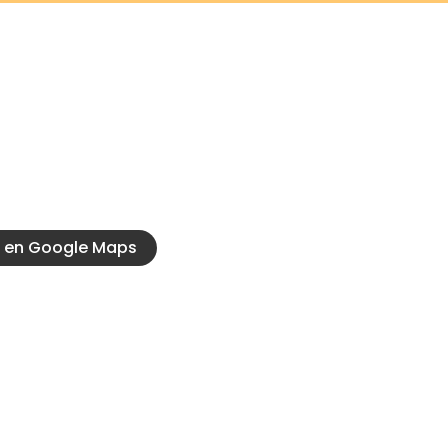
ntacto
Conocé
0 917, Las Parejas, Santa
Servicios ofici
Nuestra Histo
1236
arodados@hotmail.com
 en Google Maps