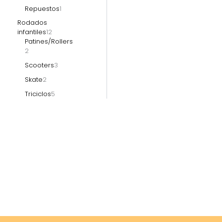
Repuestos
1
Rodados
infantiles
12
Patines/Rollers
2
Scooters
3
Skate
2
Triciclos
5