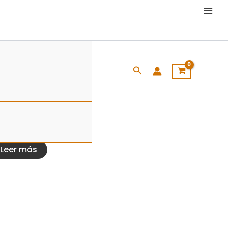
Buscar
En duro
maha XTZ 125
Leer más