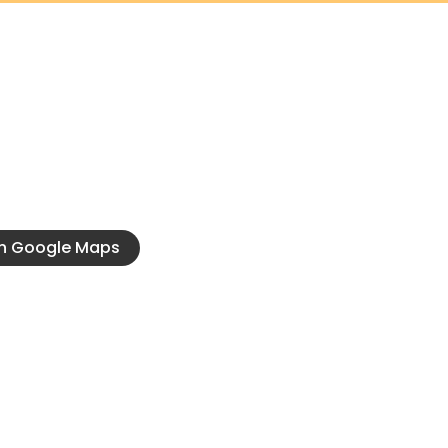
tacto
Conocé 
917, Las Parejas, Santa
Servicios oficia
Nuestra Histori
36
odados@hotmail.com
en Google Maps