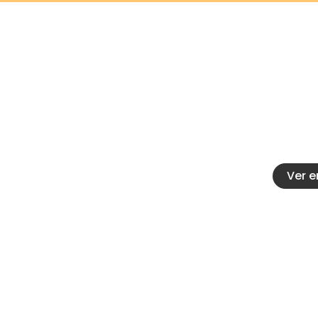
Con
Calle 20 
Fe
34714712
catenar
Ver 
Abrir chat
¿Podemos ayudarte?
Escanea el código