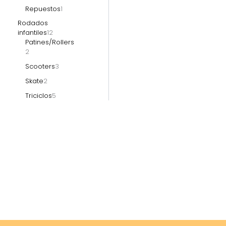
Repuestos
1
Rodados
infantiles
12
Patines/Rollers
2
Scooters
3
Skate
2
Triciclos
5