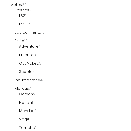
Motos
25
Cascos
3
LS2
1
MAC
2
Equipamiento
10
Estilo
10
Adventure
4
En duro
3
Out Naked
3
Scooter
1
Indumentaria
4
Marcas
7
Corven
2
Honda
1
Mondial
2
Voge
1
Yamaha
1