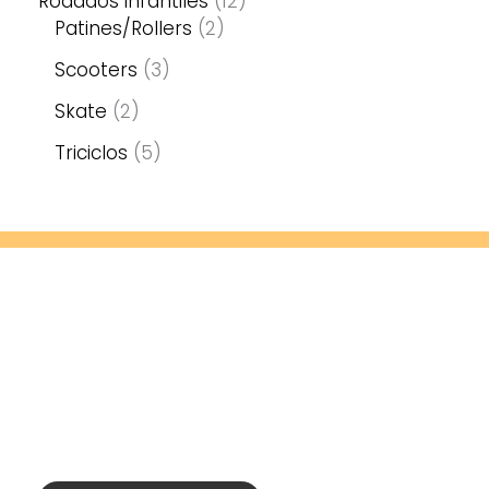
Rodados infantiles
12
Patines/Rollers
2
Scooters
3
Skate
2
Triciclos
5
Contacto
Calle 20 917, Las Parejas, Santa Fe
3471471236
catenarodados@hotmail.com